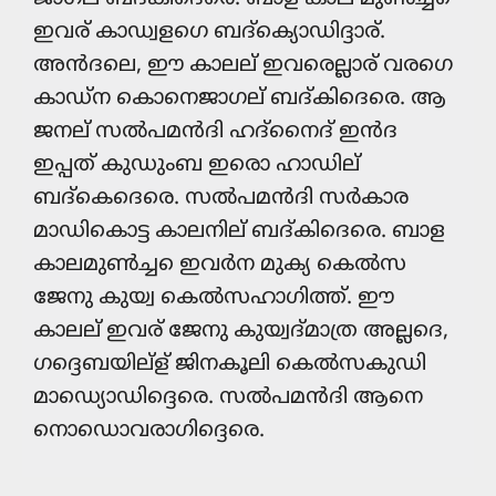
ഇവര് കാഡ്വളഗെ ബദ്ക്യൊഡിദ്ദാര്.
അൻദലെ, ഈ കാലല് ഇവരെല്ലാര് വരഗെ
കാഡ്ന കൊനെജാഗല് ബദ്കിദെരെ. ആ
ജനല് സൽപമൻദി ഹദ്നൈദ് ഇൻദ
ഇപ്പത് കുഡും‍ബ ഇരൊ ഹാഡില്
ബദ്കെദെരെ. സൽപമൻദി സർകാര
മാഡികൊട്ട കാലനില് ബദ്കിദെരെ. ബാള
കാലമുൺച്ച‌െ ഇവർന മുക്യ കെൽസ
ജേനു കുയ്വ കെൽസഹാഗിത്ത്. ഈ
കാലല് ഇവര് ജേനു കുയ്വദ്മാത്ര അല്ലദെ,
ഗദ്ദെബയില്‍ള് ജിനകൂലി കെൽസകുഡി
മാഡ്യൊഡിദ്ദെരെ. സൽപമൻദി ആനെ
നൊഡൊവരാഗിദ്ദെരെ.