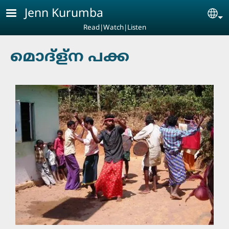
Skip to main content
Jenn Kurumba
Se
Read|Watch|Listen
മൊദ്‍ള്ന പക്ക