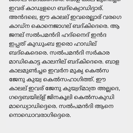
ഇവര് കാഡ്വളഗെ ബദ്ക്യൊഡിദ്ദാര്.
അൻദലെ, ഈ കാലല് ഇവരെല്ലാര് വരഗെ
കാഡ്ന കൊനെജാഗല് ബദ്കിദെരെ. ആ
ജനല് സൽപമൻദി ഹദ്നൈദ് ഇൻദ
ഇപ്പത് കുഡും‍ബ ഇരൊ ഹാഡില്
ബദ്കെദെരെ. സൽപമൻദി സർകാര
മാഡികൊട്ട കാലനില് ബദ്കിദെരെ. ബാള
കാലമുൺച്ച‌െ ഇവർന മുക്യ കെൽസ
ജേനു കുയ്വ കെൽസഹാഗിത്ത്. ഈ
കാലല് ഇവര് ജേനു കുയ്വദ്മാത്ര അല്ലദെ,
ഗദ്ദെബയില്‍ള് ജിനകൂലി കെൽസകുഡി
മാഡ്യൊഡിദ്ദെരെ. സൽപമൻദി ആനെ
നൊഡൊവരാഗിദ്ദെരെ.